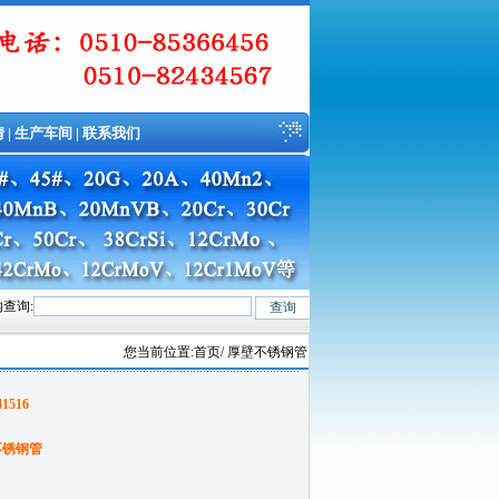
情
|
生产车间
|
联系我们
查询:
r5Mo、12CrMo(T12)、12Cr1MoV、12Cr1MoVG、10CrMo910、 15CrMo、35
您当前位置:
首页
/ 厚壁不锈钢管
41516
不锈钢管