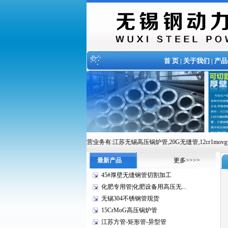
首 页
|
关于我们
|
产品
铁有限公司欢迎您的到来!主营业务有:江苏无锡高压锅炉管,20G无缝管,12cr1movg合金管,15crmog
最新产品
更多>>>>
45#厚壁无缝钢管切割加工
化肥专用管|化肥设备用高压无...
无锡304不锈钢管现货
15CrMoG高压锅炉管
江苏方管-矩形管-异型管