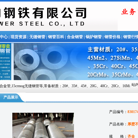
中心
|
现货资源
|
无缝钢管
|
钢管百科
|
合金钢管
|
锅炉钢管
|
钢管价格
|
钢管行
站内
无缝钢管等,常备材质：20#、35#、45#、20G、40Cr、20Cr、16Mn-45Mn、27SiMn、C
产品展示
产品编号：
83017
产品名称：
厚壁
规 格：
齐全