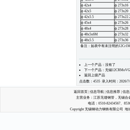
ф 42x4
ф 273x16
ф 42x5
ф 273x20
ф 42x5.5
ф 273x22
ф 45x4
ф 273x26
ф 48x4
ф 273x28
ф 48x5x6M
ф 273x32
ф 48x5.5
ф 273x36
备注：如表中有未注明的12Cr
上一个产品：没有了
下一个产品：
无锡12CRMo
返回上级产品
点击数：4535 录入时间：2026/7/
返回首页
|
信息导航
|
信息推荐
|
信息
主营业务：
江苏无缝钢管
，
无锡合
电话：0510-82434567、853
Copyright 无锡钢动力钢铁有限公司