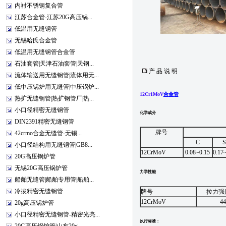
内衬不锈钢复合管
江苏合金管-江苏20G高压锅...
低温用无缝钢管
无锡哈氏合金管
低温用无缝钢管合金管
石油套管|天津石油套管|天钢...
产 品 说 明
流体输送用无缝钢管|流体用无...
低中压锅炉用无缝管|中压锅炉...
12Cr1MoV
合金管
热扩无缝钢管|热扩钢管厂|热...
小口径精密无缝钢管
化学成分
DIN2391精密无缝钢管
牌号
42crmo合金无缝管-无锡...
C
S
小口径结构用无缝钢管|GB8...
12CrMoV
0.08~0.15
0.17
20G高压锅炉管
无锡20G高压锅炉管
力学性能
船舶无缝管|船舶专用管|船舶...
冷拔精密无缝钢管
牌号
拉力强
12CrMoV
44
20g高压锅炉管
小口径精密无缝钢管-精密光亮...
执行标准：