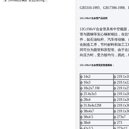
20G高压锅炉管|山东20g...
GB5310-1995、GB17396-1998、
12Cr1MoV合金管产品说明
12Cr1MoV合金管具有中空
管与圆钢等实心钢材相比，在抗弯
件，如石油钻杆、汽车传动轴、自
化制造工序，节约材料和加工工时
同可分为圆管和异型管。由于在
向压力时，受力较均匀，因此，
12Cr1MoV合金管现货资源规格：
ф 14x2
ф 219.1x
ф 16x3
ф 219.1x
ф 18x2x7.1M
ф 219.1x
ф 25.4x3x5
ф 219.1x
ф 28x4
ф 219.1x
ф 31.8x4x12M
ф 219.1x
ф 38x4x7
ф 219.1x
ф 38x4.5
ф 273x7
ф 38x6
ф 273
ф 42x3.5
ф 273x12