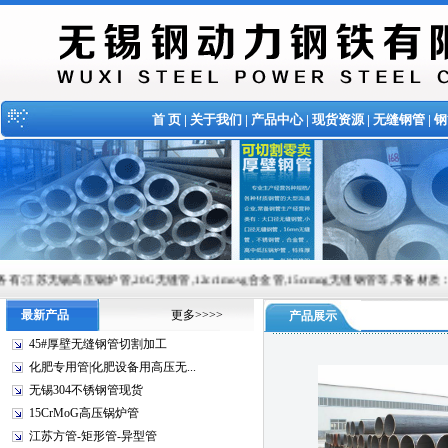
首 页
|
关于我们
|
产品中心
|
现货资源
|
无缝钢管
|
钢
炉管,20G无缝管,12cr1movg合金管,15crmog无缝钢管等,常备材质：20#、35#、45#、20
最新产品
更多>>>>
产品展示
45#厚壁无缝钢管切割加工
化肥专用管|化肥设备用高压无...
无锡304不锈钢管现货
15CrMoG高压锅炉管
江苏方管-矩形管-异型管