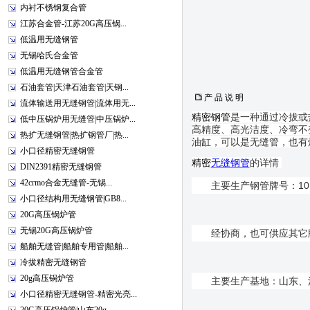
内衬不锈钢复合管
江苏合金管-江苏20G高压锅...
低温用无缝钢管
无锡哈氏合金管
低温用无缝钢管合金管
石油套管|天津石油套管|天钢...
产 品 说 明
流体输送用无缝钢管|流体用无...
精密钢管
是一种通过冷拔或
低中压锅炉用无缝管|中压锅炉...
高精度、高光洁度、冷弯不
热扩无缝钢管|热扩钢管厂|热...
油缸，可以是无缝管，也有
小口径精密无缝钢管
精密
无缝钢管
的详情
DIN2391精密无缝钢管
42crmo合金无缝管-无锡...
主要生产钢管牌号：10、2
小口径结构用无缝钢管|GB8...
20G高压锅炉管
无锡20G高压锅炉管
经协商，也可供应其它
船舶无缝管|船舶专用管|船舶...
冷拔精密无缝钢管
20g高压锅炉管
主要生产基地：山东、
小口径精密无缝钢管-精密光亮...