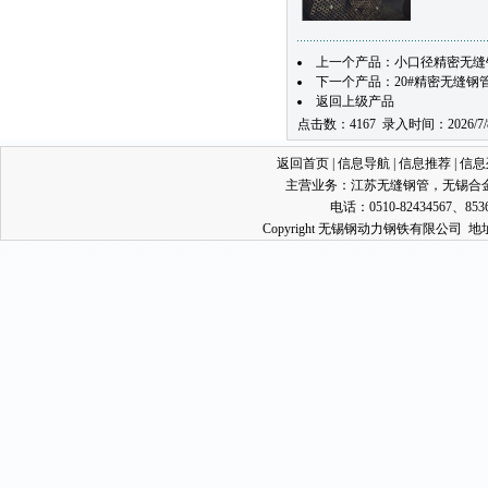
上一个产品：
小口径精密无缝
下一个产品：
20#精密无缝钢
返回上级产品
点击数：4167 录入时间：2026/7/
返回首页
|
信息导航
|
信息推荐
|
信息
主营业务：
江苏无缝钢管
，
无锡合
电话：0510-82434567、853
Copyright 无锡钢动力钢铁有限公司