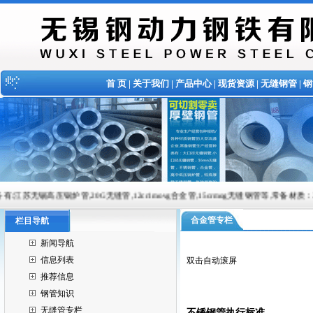
首 页
|
关于我们
|
产品中心
|
现货资源
|
无缝钢管
|
钢
炉管,20G无缝管,12cr1movg合金管,15crmog无缝钢管等,常备材质：20#、35#、45#、20
合金管专栏
栏目导航
新闻导航
信息列表
双击自动滚屏
推荐信息
钢管知识
无缝管专栏
不锈钢管执行标准