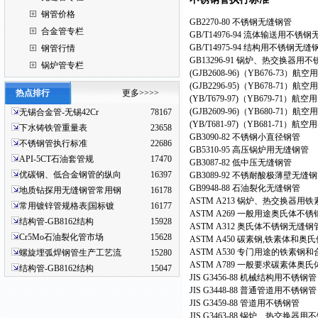
钢管价格
GB2270-80 不锈钢无缝钢管
合金管专栏
GB/T14976-94 流体输送用不锈
GB/T14975-94 结构用不锈钢无
钢管行情
GB13296-91 锅炉、热交换器
锅炉管专栏
(GJB2608-96)（YB676-73
(GJB2296-95)（YB678-71
热点排行
更多>>>>
(YB/T679-97)（YB679-71
(GJB2609-96)（YB680-71
无锡合金管-无锡42Cr
78167
(YB/T681-97)（YB681-71
下水铸铁管重量表
23658
GB3090-82 不锈钢小直径钢管
不锈钢管执行标准
22686
GB5310-95 高压锅炉用无缝钢管
API-5CT石油套管规
17470
GB3087-82 低中压无缝钢管
优碳钢、低合金钢管的纵向
16397
GB3089-92 不锈耐酸极薄壁无缝
GB9948-88 石油裂化无缝钢管
地质钻探用无缝钢管常用钢
16178
ASTM A213 锅炉、热交换器
常用镀锌管规格表|国标镀
16177
ASTM A269 一般用途奥氏体
结构管-GB8162结构
15928
ASTM A312 奥氏体不锈钢无
Cr5Mo石油裂化管市场
15628
ASTM A450 碳素钢,铁素体和奥氏
ASTM A530 专门用途的铁素
螺旋埋弧焊钢管生产工艺流
15280
ASTM A789 一般要求碳素体
结构管-GB8162结构
15047
JIS G3456-88 机械结构用不锈钢
JIS G3448-88 普通管道用不锈钢
JIS G3459-88 管道用不锈钢管
JIS G3463-88 锅炉、热交换器